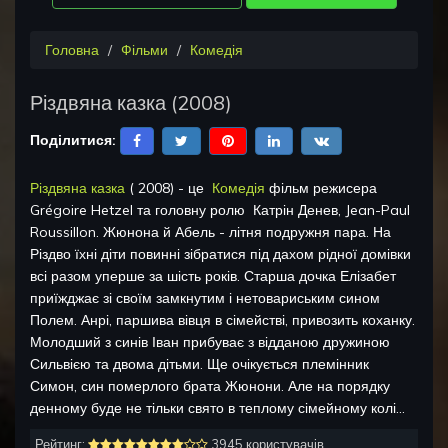
Головна
Фільми
Комедія
Різдвяна казка
(
2008
)
Поділитися:
Різдвяна казка
(
2008
) - це
Комедія
фільм режисера
Grégoire Hetzel
та головну ролю
Катрін Денев, Jean-Paul
Roussillon
.
Жюнона й Абель - літня подружня пара. На
Різдво їхні діти повинні зібратися під дахом рідної домівки
всі разом уперше за шість років. Старша дочка Елізабет
приїжджає зі своїм замкнутим і нетовариським сином
Полем. Анрі, паршива вівця в сімействі, привозить коханку.
Молодший з синів Іван прибуває з відданою дружиною
Сильвією та двома дітьми. Ще очікується племінник
Симон, син померлого брата Жюнони. Але на порядку
денному буде не тільки свято в теплому сімейному колі...
Рейтинг:
3945 користувачів