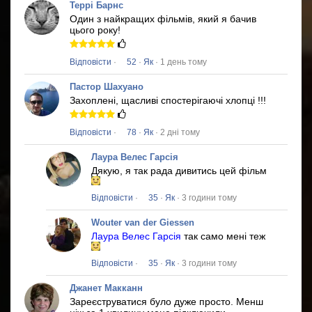
Террі Барнс
Один з найкращих фільмів, який я бачив
цього року!
Відповісти
·
52
·
Як
· 1 день тому
Пастор Шахуано
Захоплені, щасливі спостерігаючі хлопці !!!
Відповісти
·
78
·
Як
· 2 дні тому
Лаура Велес Гарсія
Дякую, я так рада дивитись цей фільм
Відповісти
·
35
·
Як
· 3 години тому
Wouter van der Giessen
Лаура Велес Гарсія
так само мені теж
Відповісти
·
35
·
Як
· 3 години тому
Джанет Макканн
Зареєструватися було дуже просто.
Менш