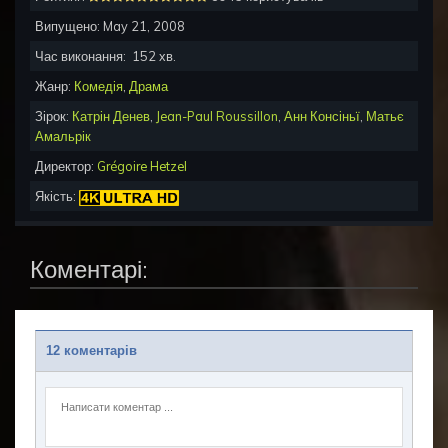
Випущено:
May 21, 2008
Час виконання:
152
хв.
Жанр:
Комедія
,
Драма
Зірок:
Катрін Денев
,
Jean-Paul Roussillon
,
Анн Консіньї
,
Матьє
Амальрік
Директор:
Grégoire Hetzel
Якість:
Коментарі:
12 коментарів