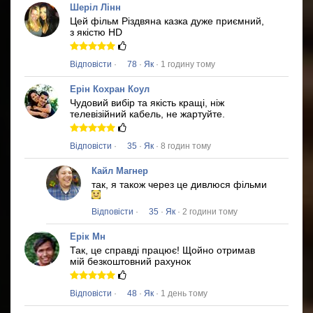
Шеріл Лінн
Цей фільм
Різдвяна казка
дуже приємний,
з якістю HD
Відповісти
·
78
·
Як
· 1 годину тому
Ерін Кохран Коул
Чудовий вибір та якість кращі, ніж
телевізійний кабель, не жартуйте.
Відповісти
·
35
·
Як
· 8 годин тому
Кайл Магнер
так, я також через це дивлюся фільми
Відповісти
·
35
·
Як
· 2 години тому
Ерік Мн
Так, це справді працює!
Щойно отримав
мій безкоштовний рахунок
Відповісти
·
48
·
Як
· 1 день тому