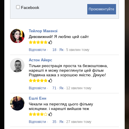
Facebook
Прокоментуйте
Тейлор Макензі
Дивовижний!
Я люблю цей сайт
Відповісти
·
18
·
Як
· 5 хвилин тому
Астон Айерс
Тільки реєстрація проста та безкоштовна,
нарешті я можу переглянути цей фільм
Різдвяна казка
з хорошою якістю.
Дякую!
Відповісти
·
71
·
Як
· 12 хвилин тому
Ешлі Енн
Чекали на перегляд цього фільму
місяцями.
і нарешті вийшов теж
Відповісти
·
35
·
Як
· 27 хвилин тому