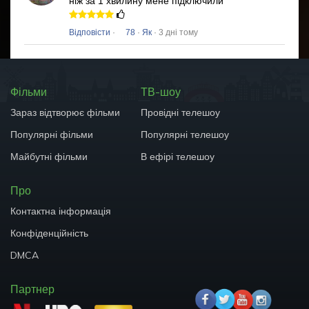
ніж за 1 хвилину мене підключили
Відповісти
·
78
·
Як
· 3 дні тому
Фільми
ТВ-шоу
Зараз відтворює фільми
Провідні телешоу
Популярні фільми
Популярні телешоу
Майбутні фільми
В ефірі телешоу
Про
Контактна інформація
Конфіденційність
DMCA
Партнер