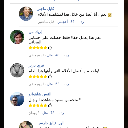
كايل ماجنر
نعم ، أنا أيضا من خلال هذا لمشاهدة الأفلام
رد
·
35
·
أعجبني
· قبل ساعتين
إريك من
نعم هذا يعمل حقا!
فقط حصلت على حسابي
المجاني
رد
·
48
·
مثل
· 1 يوم مضى
تيري بارنز
واحد من أفضل الأفلام التي رأيتها هذا العام!
رد
·
52
·
مثل
· 1 يوم مضى
القس شاهوانو
متحمس سعيد مشاهدة الرجال !!!
رد
·
78
·
مثل
· 2 يومان
لورا فيليز جارسيا