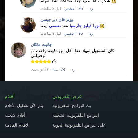
شكرا ، أنا سعيد جدا لمشاهدة هذا الفيلم
رد
·
35
·
أعجبني
· قبل 3 ساعات
ووتر فان دير جيسن
لورا فيليز جارسيا
نعم
نفسني
أيضا
رد
·
35
·
أعجبني
· قبل 3 ساعات
جانيت ماكان
كان التسجيل سهلا حقا.
أقل من دقيقة واحدة تم
توصيلني
رد
·
78
·
مثل
· 3 أيام مضت
عرض تلفزيوني
أفلام
بث البرامج التلفزيونية
يتم الآن تشغيل الأفلام
البرامج التلفزيونية الشعبية
أفلام شعبية
على البرامج التلفزيونية الجوية
الأفلام القادمة