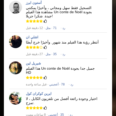
أستون ايرز
التسجيل فقط سهل ومجاني ، وأخيرًا يمكنني
بجودة
Un conte de Noël
مشاهدة هذا الفيلم
شكرا جزيلا!
جيدة.
رد
·
71
·
مثل
· 12 دقيقة قبل
اشلي ان
أنتظر رؤية هذا الفيلم منذ شهور.
وأخيرًا خرج أيضًا
رد
·
35
·
مثل
· 27 دقيقة قبل
شيريل لين
جميل جدا بجودة
Un conte de Noël
هذا الفيلم
HD
رد
·
78
·
أعجبني
· قبل ساعة واحدة
ايرين كوكران كول
اختيار وجودة رائعة أفضل من تلفزيون الكابل ، لا
تمزح.
رد
·
35
·
أعجبني
· 8 ساعات مضت