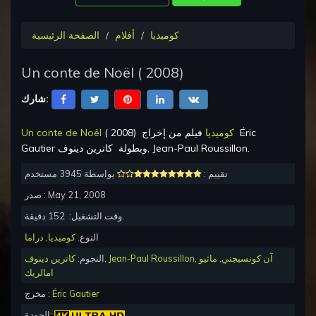
كوميديا
أفلام
الصفحة الرئيسية
Un conte de Noël
(
2008
)
شارك:
Éric
فيلم من إخراج
كوميديا
)
2008
(
Un conte de Noël
.
كاترين دينوف, Jean-Paul Roussillon
وبطولة
Gautier
تقييم :
بواسطة 3945 مستخدم
May 21, 2008
صدر :
دقيقة.
وقت التشغيل:
152
النوع:
كوميديا
,
دراما
آن كونسيجني
,
ماثيو
,
Jean-Paul Roussillon
,
النجوم:
كاترين دينوف
امالريك
Éric Gautier
مخرج :
الجودة: