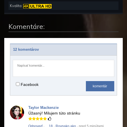
Kvalita:
Komentáre:
12 komentárov
Facebook
komentár
Taylor Mackenzie
Úžasný!
Milujem túto stránku
Odpoveď
·
18
·
Rovnako ako
· pred 5 minútami