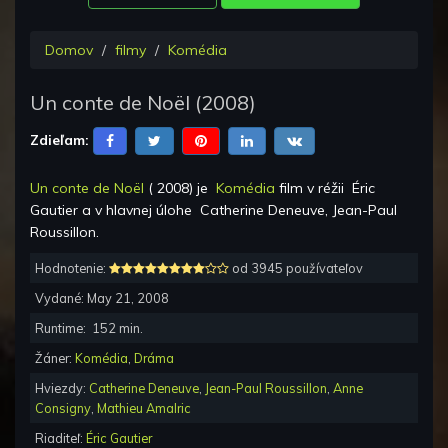
Domov
filmy
Komédia
Un conte de Noël
(
2008
)
Zdieľam:
Un conte de Noël
(
2008
) je
Komédia
film v réžii
Éric
Gautier
a v hlavnej úlohe
Catherine Deneuve, Jean-Paul
Roussillon
.
Hodnotenie:
od 3945 používateľov
Vydané:
May 21, 2008
Runtime:
152
min.
Žáner:
Komédia
,
Dráma
Hviezdy:
Catherine Deneuve
,
Jean-Paul Roussillon
,
Anne
Consigny
,
Mathieu Amalric
Riaditeľ:
Éric Gautier