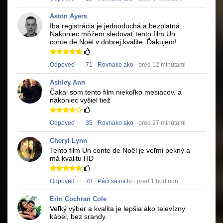
Aston Ayers
Iba registrácia je jednoduchá a bezplatná.
Nakoniec môžem sledovať tento film
Un
conte de Noël
v dobrej kvalite.
Ďakujem!
Odpoveď
·
71
·
Rovnako ako
· pred 12 minútami
Ashley Ann
Čakal som tento film niekoľko mesiacov.
a
nakoniec vyšiel tiež
Odpoveď
·
35
·
Rovnako ako
· pred 27 minútami
Cheryl Lynn
Tento film
Un conte de Noël
je veľmi pekný a
má kvalitu HD
Odpoveď
·
78
·
Páči sa mi to
· pred 1 hodinou
Erin Cochran Cole
Veľký výber a kvalita je lepšia ako televízny
kábel, bez srandy.