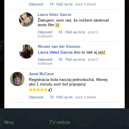
Odpoveď
·
78
·
Páči sa mi
· pred 2 dňami
Laura Velez Garcia
Ďakujem, som rád, že môžem sledovať
tento film
Odpoveď
·
35
·
Páči sa mi to
· pred 3
hodinami
Wouter van der Giessen
Laura Velez Garcia
áno to isté aj ja
Odpoveď
·
35
·
Páči sa mi to
· pred 3
hodinami
Janet McCann
Registrácia bola naozaj jednoduchá.
Menej
ako 1 minútu som bol pripojený
Odpoveď
·
78
·
Páči sa mi
· pred 3 dňami
filmy
TV relácie