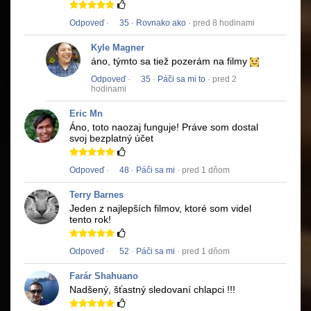
Odpoveď
·
35
·
Rovnako ako
· pred 8 hodinami
Kyle Magner
áno, týmto sa tiež pozerám na filmy
Odpoveď
·
35
·
Páči sa mi to
· pred 2
hodinami
Eric Mn
Áno, toto naozaj funguje!
Práve som dostal
svoj bezplatný účet
Odpoveď
·
48
·
Páči sa mi
· pred 1 dňom
Terry Barnes
Jeden z najlepších filmov, ktoré som videl
tento rok!
Odpoveď
·
52
·
Páči sa mi
· pred 1 dňom
Farár Shahuano
Nadšený, šťastný sledovaní chlapci !!!