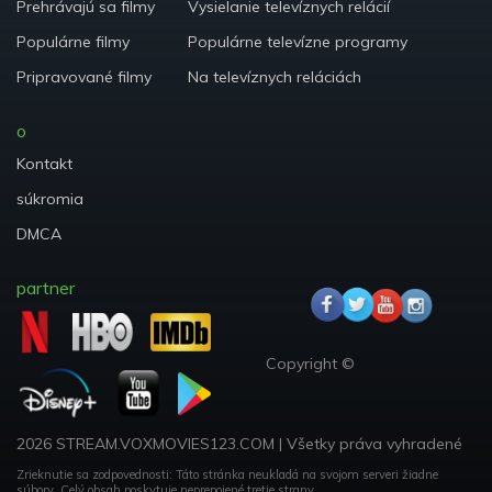
Prehrávajú sa filmy
Vysielanie televíznych relácií
Populárne filmy
Populárne televízne programy
Pripravované filmy
Na televíznych reláciách
o
Kontakt
súkromia
DMCA
partner
Copyright ©
2026 STREAM.VOXMOVIES123.COM
|
Všetky práva vyhradené
Zrieknutie sa zodpovednosti: Táto stránka neukladá na svojom serveri žiadne
súbory.
Celý obsah poskytuje neprepojené tretie strany.