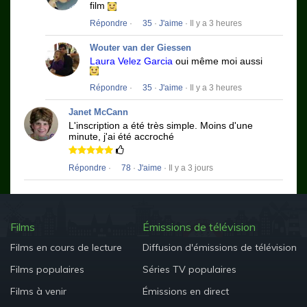
film
Répondre
·
35
·
J'aime
· Il y a 3 heures
Wouter van der Giessen
Laura Velez Garcia
oui même moi aussi
Répondre
·
35
·
J'aime
· Il y a 3 heures
Janet McCann
L'inscription a été très simple.
Moins d'une
minute, j'ai été accroché
Répondre
·
78
·
J'aime
· Il y a 3 jours
Films
Émissions de télévision
Films en cours de lecture
Diffusion d'émissions de télévision
Films populaires
Séries TV populaires
Films à venir
Émissions en direct