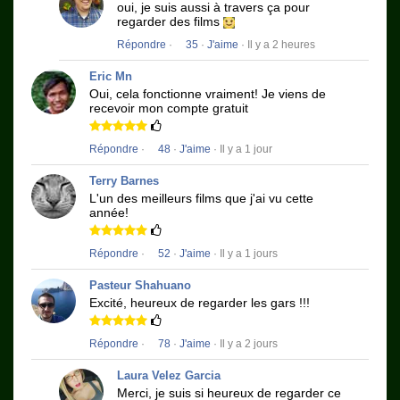
oui, je suis aussi à travers ça pour
regarder des films
Répondre
·
35
·
J'aime
· Il y a 2 heures
Eric Mn
Oui, cela fonctionne vraiment!
Je viens de
recevoir mon compte gratuit
Répondre
·
48
·
J'aime
· Il y a 1 jour
Terry Barnes
L'un des meilleurs films que j'ai vu cette
année!
Répondre
·
52
·
J'aime
· Il y a 1 jours
Pasteur Shahuano
Excité, heureux de regarder les gars !!!
Répondre
·
78
·
J'aime
· Il y a 2 jours
Laura Velez Garcia
Merci, je suis si heureux de regarder ce