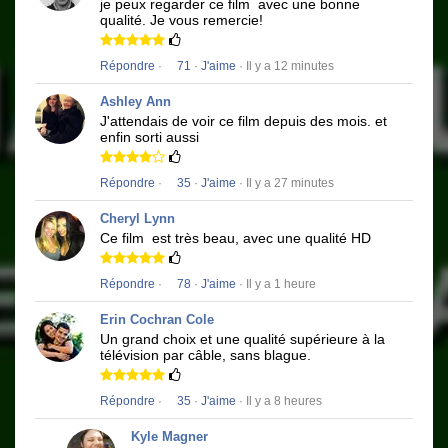
je peux regarder ce film
avec une bonne
qualité.
Je vous remercie!
Répondre
·
71
·
J'aime
· Il y a 12 minutes
Ashley Ann
J'attendais de voir ce film depuis des mois.
et
enfin sorti aussi
Répondre
·
35
·
J'aime
· Il y a 27 minutes
Cheryl Lynn
Ce film
est très beau, avec une qualité HD
Répondre
·
78
·
J'aime
· Il y a 1 heure
Erin Cochran Cole
Un grand choix et une qualité supérieure à la
télévision par câble, sans blague.
Répondre
·
35
·
J'aime
· Il y a 8 heures
Kyle Magner