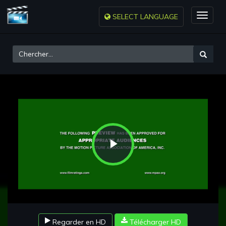
SELECT LANGUAGE
Toggle
naviga
Play
Video
Regarder en HD
Télécharger HD