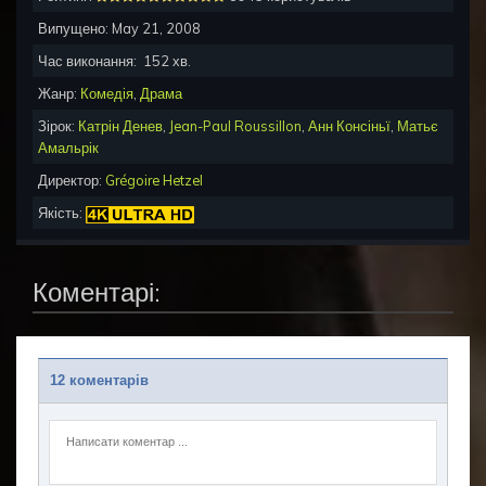
Випущено:
May 21, 2008
Час виконання:
152
хв.
Жанр:
Комедія
,
Драма
Зірок:
Катрін Денев
,
Jean-Paul Roussillon
,
Анн Консіньї
,
Матьє
Амальрік
Директор:
Grégoire Hetzel
Якість:
Коментарі:
12 коментарів