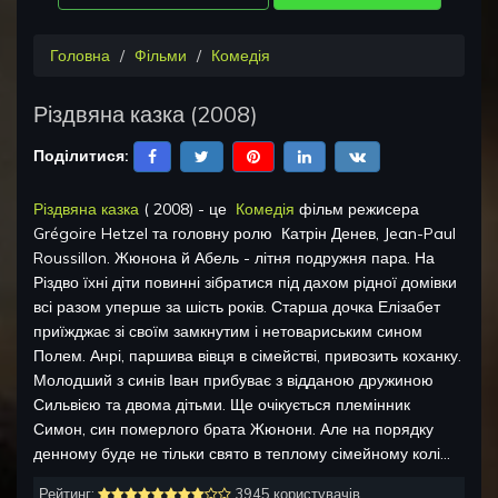
Головна
Фільми
Комедія
Різдвяна казка
(
2008
)
Поділитися:
Різдвяна казка
(
2008
) - це
Комедія
фільм режисера
Grégoire Hetzel
та головну ролю
Катрін Денев, Jean-Paul
Roussillon
.
Жюнона й Абель - літня подружня пара. На
Різдво їхні діти повинні зібратися під дахом рідної домівки
всі разом уперше за шість років. Старша дочка Елізабет
приїжджає зі своїм замкнутим і нетовариським сином
Полем. Анрі, паршива вівця в сімействі, привозить коханку.
Молодший з синів Іван прибуває з відданою дружиною
Сильвією та двома дітьми. Ще очікується племінник
Симон, син померлого брата Жюнони. Але на порядку
денному буде не тільки свято в теплому сімейному колі...
Рейтинг:
3945 користувачів