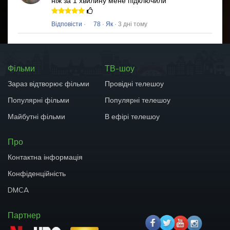
ніж за 1 хвилину мене підключили
Відповісти
·
78
·
Як
· 3 дні тому
Фільми
ТВ-шоу
Зараз відтворює фільми
Провідні телешоу
Популярні фільми
Популярні телешоу
Майбутні фільми
В ефірі телешоу
Про
Контактна інформація
Конфіденційність
DMCA
Партнер