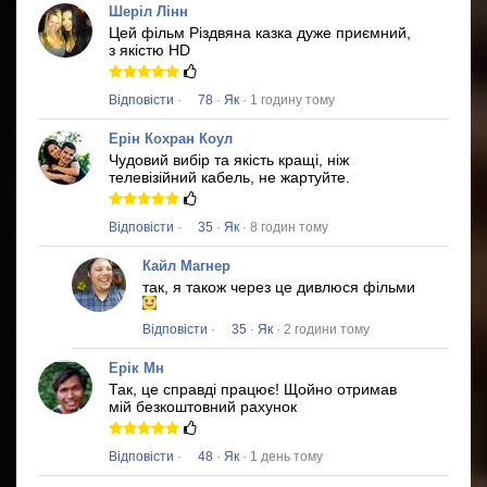
Шеріл Лінн
Цей фільм
Різдвяна казка
дуже приємний,
з якістю HD
Відповісти
·
78
·
Як
· 1 годину тому
Ерін Кохран Коул
Чудовий вибір та якість кращі, ніж
телевізійний кабель, не жартуйте.
Відповісти
·
35
·
Як
· 8 годин тому
Кайл Магнер
так, я також через це дивлюся фільми
Відповісти
·
35
·
Як
· 2 години тому
Ерік Мн
Так, це справді працює!
Щойно отримав
мій безкоштовний рахунок
Відповісти
·
48
·
Як
· 1 день тому