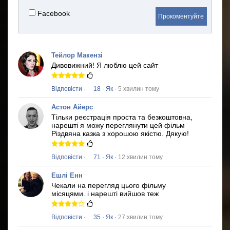
Facebook
Прокоментуйте
Тейлор Макензі
Дивовижний!
Я люблю цей сайт
Відповісти
·
18
·
Як
· 5 хвилин тому
Астон Айерс
Тільки реєстрація проста та безкоштовна,
нарешті я можу переглянути цей фільм
Різдвяна казка
з хорошою якістю.
Дякую!
Відповісти
·
71
·
Як
· 12 хвилин тому
Ешлі Енн
Чекали на перегляд цього фільму
місяцями.
і нарешті вийшов теж
Відповісти
·
35
·
Як
· 27 хвилин тому