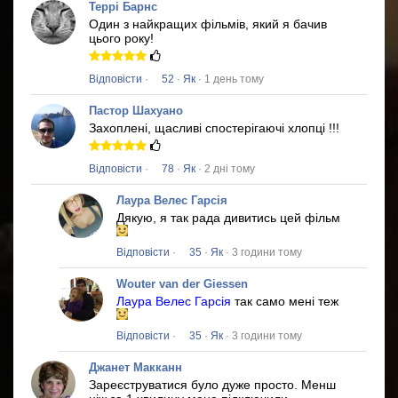
Террі Барнс
Один з найкращих фільмів, який я бачив
цього року!
Відповісти
·
52
·
Як
· 1 день тому
Пастор Шахуано
Захоплені, щасливі спостерігаючі хлопці !!!
Відповісти
·
78
·
Як
· 2 дні тому
Лаура Велес Гарсія
Дякую, я так рада дивитись цей фільм
Відповісти
·
35
·
Як
· 3 години тому
Wouter van der Giessen
Лаура Велес Гарсія
так само мені теж
Відповісти
·
35
·
Як
· 3 години тому
Джанет Макканн
Зареєструватися було дуже просто.
Менш