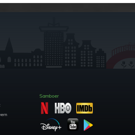
Samboer
t
vern