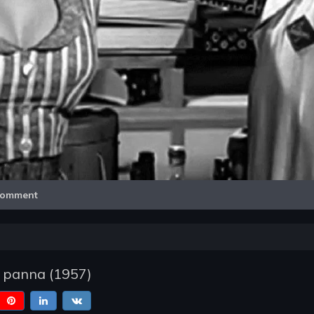
Video
omment
a panna
(
1957
)