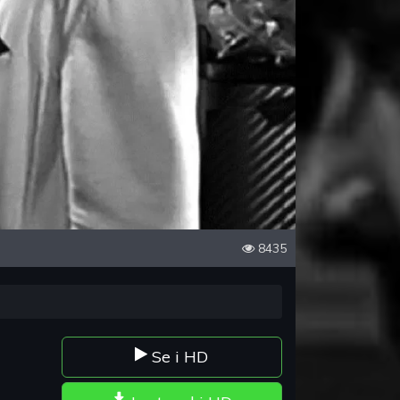
8435
Se i HD