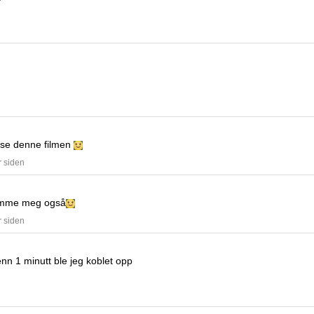
å se denne filmen
r siden
amme meg også
r siden
nn 1 minutt ble jeg koblet opp