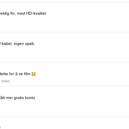
eldig fin, med HD-kvalitet
V-kabel, ingen spøk.
ette for å se film
r siden
ått min gratis konto
!