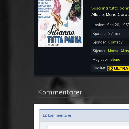
Susanna tutta pan
Allasio, Mario Caro
Løslatt :
Sep 20, 195
Kjøretid:
87
min.
Sjanger :
Comedy
Stjerner :
Marisa Allas
Regissør :
Steno
Kvalitet:
Kommentarer:
12 kommentarer