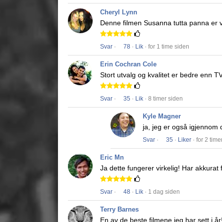
Cheryl Lynn
Denne filmen
Susanna tutta panna
er v
Svar
·
78
·
Lik
· for 1 time siden
Erin Cochran Cole
Stort utvalg og kvalitet er bedre enn T
Svar
·
35
·
Lik
· 8 timer siden
Kyle Magner
ja, jeg er også igjennom d
Svar
·
35
·
Liker
· for 2 time
Eric Mn
Ja dette fungerer virkelig!
Har akkurat f
Svar
·
48
·
Lik
· 1 dag siden
Terry Barnes
En av de beste filmene jeg har sett i år