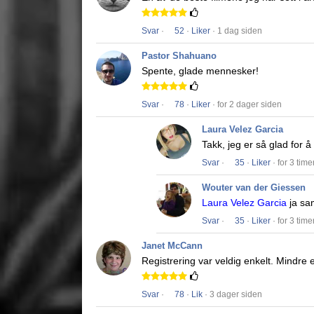
Svar
·
52
·
Liker
· 1 dag siden
Pastor Shahuano
Spente, glade mennesker!
Svar
·
78
·
Liker
· for 2 dager siden
Laura Velez Garcia
Takk, jeg er så glad for 
Svar
·
35
·
Liker
· for 3 time
Wouter van der Giessen
Laura Velez Garcia
ja s
Svar
·
35
·
Liker
· for 3 time
Janet McCann
Registrering var veldig enkelt.
Mindre e
Svar
·
78
·
Lik
· 3 dager siden