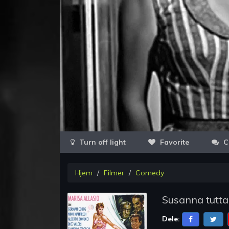
Favorite
C
Hjem
Filmer
Comedy
Susanna tutt
Dele: