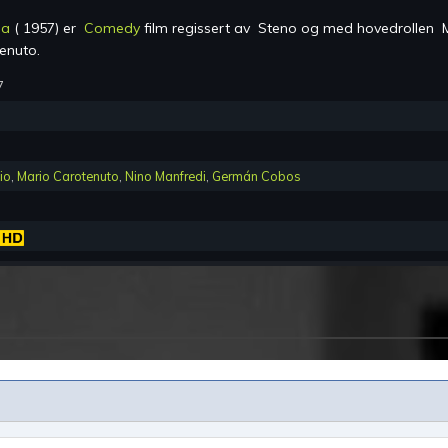
na
(
1957
) er
Comedy
film regissert av
Steno
og med hovedrollen
tenuto
.
7
io
,
Mario Carotenuto
,
Nino Manfredi
,
Germán Cobos