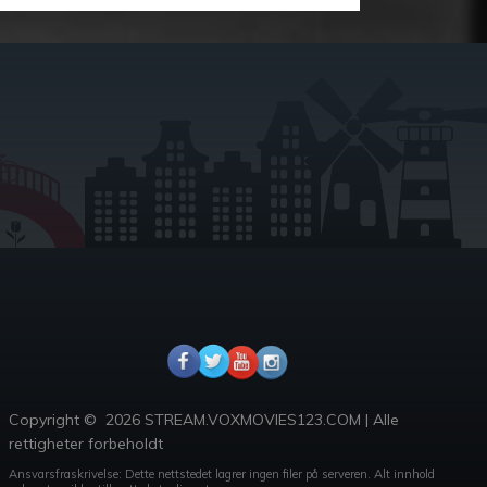
Copyright ©
2026 STREAM.VOXMOVIES123.COM
|
Alle
rettigheter forbeholdt
Ansvarsfraskrivelse: Dette nettstedet lagrer ingen filer på serveren.
Alt innhold