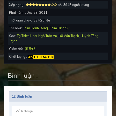
Xếp hạng :
bởi 3945 người dùng
Phát hành :
Dec 29, 2011
Thời gian chạy:
89
tối thiểu
Thể loại:
Phim Hành Động
,
Phim Hình Sự
Sao:
Tạ Thiên Hoa
,
Ngô Trấn Vũ
,
Đỗ Vấn Trạch
,
Huỳnh Tông
Trạch
Giám đốc:
葉天成
Chất lượng :
Bình luận :
12 Bình luận