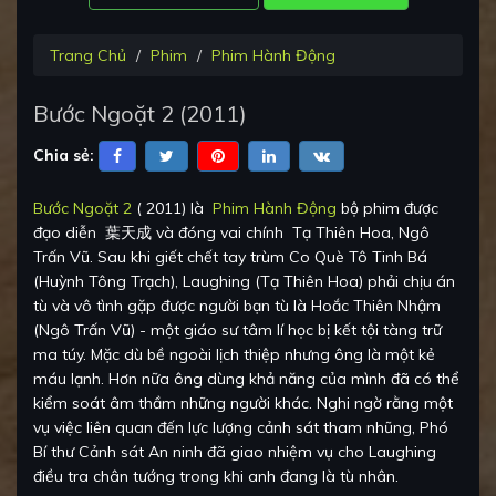
Trang Chủ
Phim
Phim Hành Động
Bước Ngoặt 2
(
2011
)
Chia sẻ:
Bước Ngoặt 2
(
2011
) là
Phim Hành Động
bộ phim được
đạo diễn
葉天成
và đóng vai chính
Tạ Thiên Hoa, Ngô
Trấn Vũ
.
Sau khi giết chết tay trùm Co Què Tô Tinh Bá
(Huỳnh Tông Trạch), Laughing (Tạ Thiên Hoa) phải chịu án
tù và vô tình gặp được người bạn tù là Hoắc Thiên Nhậm
(Ngô Trấn Vũ) - một giáo sư tâm lí học bị kết tội tàng trữ
ma túy. Mặc dù bề ngoài lịch thiệp nhưng ông là một kẻ
máu lạnh. Hơn nữa ông dùng khả năng của mình đã có thể
kiểm soát âm thầm những người khác. Nghi ngờ rằng một
vụ việc liên quan đến lực lượng cảnh sát tham nhũng, Phó
Bí thư Cảnh sát An ninh đã giao nhiệm vụ cho Laughing
điều tra chân tướng trong khi anh đang là tù nhân.