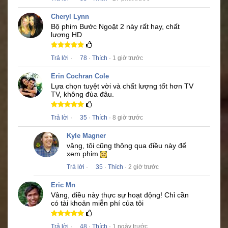
Cheryl Lynn
Bộ phim
Bước Ngoặt 2
này rất hay, chất
lượng HD
Trả lời
·
78
·
Thích
· 1 giờ trước
Erin Cochran Cole
Lựa chọn tuyệt vời và chất lượng tốt hơn TV
TV, không đùa đâu.
Trả lời
·
35
·
Thích
· 8 giờ trước
Kyle Magner
vâng, tôi cũng thông qua điều này để
xem phim
Trả lời
·
35
·
Thích
· 2 giờ trước
Eric Mn
Vâng, điều này thực sự hoạt động!
Chỉ cần
có tài khoản miễn phí của tôi
Trả lời
·
48
·
Thích
· 1 ngày trước