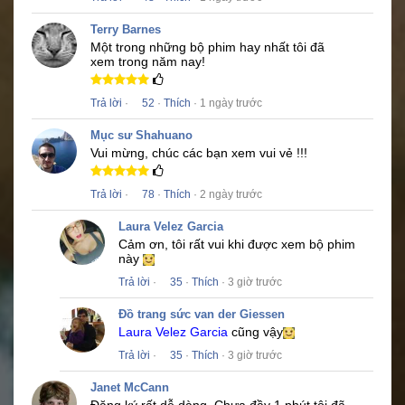
Terry Barnes
Một trong những bộ phim hay nhất tôi đã
xem trong năm nay!
Trả lời
·
52
·
Thích
· 1 ngày trước
Mục sư Shahuano
Vui mừng, chúc các bạn xem vui vẻ !!!
Trả lời
·
78
·
Thích
· 2 ngày trước
Laura Velez Garcia
Cảm ơn, tôi rất vui khi được xem bộ phim
này
Trả lời
·
35
·
Thích
· 3 giờ trước
Đồ trang sức van der Giessen
Laura Velez Garcia
cũng vậy
Trả lời
·
35
·
Thích
· 3 giờ trước
Janet McCann