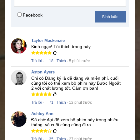
Facebook
Bình luận
Taylor Mackenzie
Kinh ngạc!
Tôi thích trang này
Trả lời
·
18
·
Thích
· 5 phút trước
Aston Ayers
Chỉ có Đăng ký là dễ dàng và miễn phí, cuối
cùng tôi có thể xem bộ phim này
Bước Ngoặt
2
với chất lượng tốt.
Cảm ơn bạn!
Trả lời
·
71
·
Thích
· 12 phút trước
Ashley Ann
Đã chờ đợi để xem bộ phim này trong nhiều
tháng.
và cuối cùng cũng đi ra
Trả lời
·
35
·
Thích
· 27 phút trước