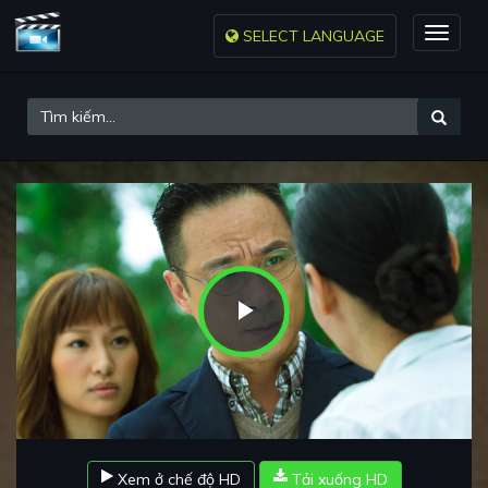
SELECT LANGUAGE
Toggle
naviga
Play
Video
Xem ở chế độ HD
Tải xuống HD