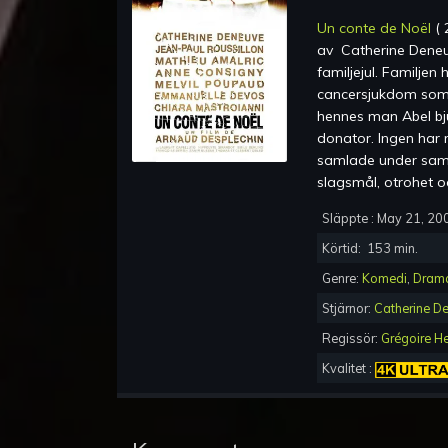
Un conte de Noël
(
av
Catherine Deneu
familjejul. Familje
cancersjukdom som
hennes man Abel bju
donator. Ingen har r
samlade under samma
slagsmål, otrohet oc
Släppte :
May 21, 20
Körtid:
153
min.
Genre:
Komedi
,
Dram
Stjärnor:
Catherine D
Regissör:
Grégoire He
Kvalitet :