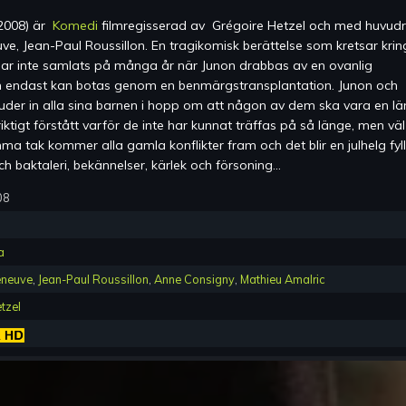
2008
) är
Komedi
filmregisserad av
Grégoire Hetzel
och med huvudr
ve, Jean-Paul Roussillon
.
En tragikomisk berättelse som kretsar krin
n har inte samlats på många år när Junon drabbas av en ovanlig
 endast kan botas genom en benmärgstransplantation. Junon och
der in alla sina barnen i hopp om att någon av dem ska vara en lä
iktigt förstått varför de inte har kunnat träffas på så länge, men väl
 tak kommer alla gamla konflikter fram och det blir en julhelg fyl
h baktaleri, bekännelser, kärlek och försoning...
08
a
eneuve
,
Jean-Paul Roussillon
,
Anne Consigny
,
Mathieu Amalric
tzel