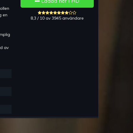
Ladda ner i HD
ollen
g en
8,3 / 10 av 3945 användare
mplig
ld av