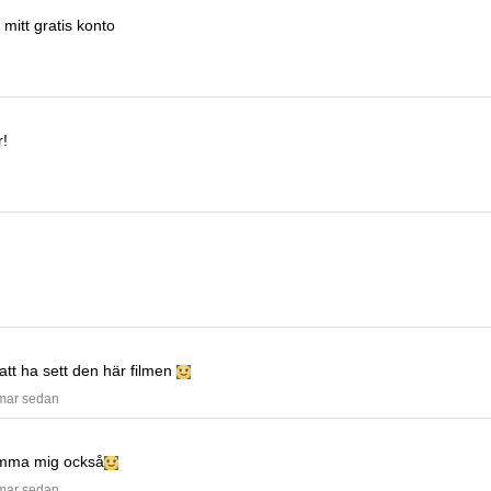
 mitt gratis konto
r!
 att ha sett den här filmen
mmar sedan
mma mig också
mmar sedan