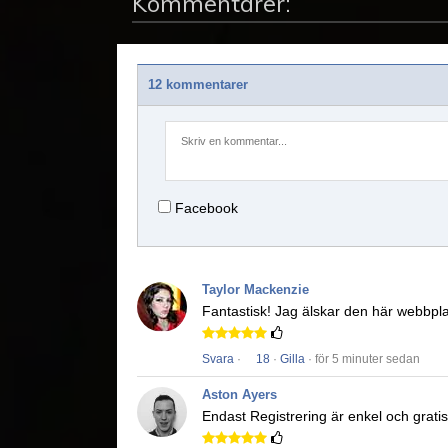
Kommentarer:
12 kommentarer
Facebook
Taylor Mackenzie
Fantastisk!
Jag älskar den här webbpl
Svara
·
18
·
Gilla
· för 5 minuter sedan
Aston Ayers
Endast Registrering är enkel och gratis