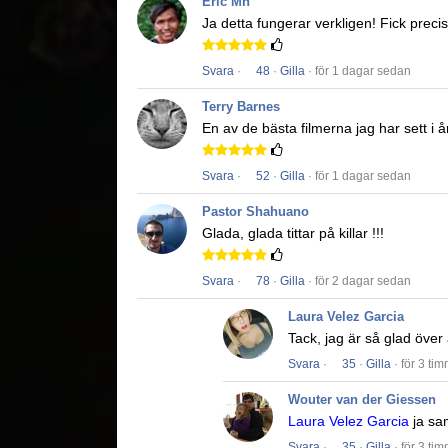
Eric Mn
Ja detta fungerar verkligen!
Fick precis
Svara
·
48
·
Gilla
· för 1 dagar sedan
Terry Barnes
En av de bästa filmerna jag har sett i å
Svara
·
52
·
Gilla
· för 1 dagar sedan
Pastor Shahuano
Glada, glada tittar på killar !!!
Svara
·
78
·
Gilla
· för 2 dagar sedan
Laura Velez Garcia
Tack, jag är så glad över
Svara
·
35
·
Gilla
· för 3 ti
Wouter van der Giessen
Laura Velez Garcia
ja sa
Svara
·
35
·
Gilla
· för 3 ti