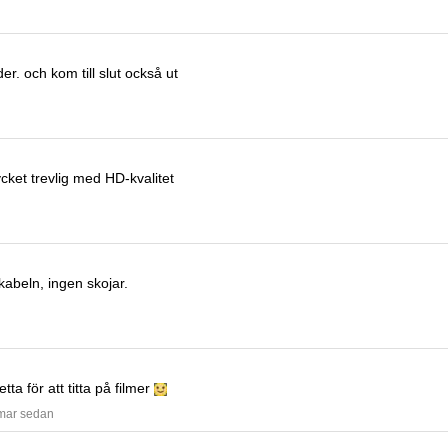
der.
och kom till slut också ut
ket trevlig med HD-kvalitet
-kabeln, ingen skojar.
ta för att titta på filmer
mmar sedan