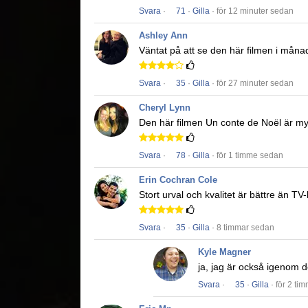
Svara
·
71
·
Gilla
· för 12 minuter sedan
Ashley Ann
Väntat på att se den här filmen i måna
Svara
·
35
·
Gilla
· för 27 minuter sedan
Cheryl Lynn
Den här filmen
Un conte de Noël
är myc
Svara
·
78
·
Gilla
· för 1 timme sedan
Erin Cochran Cole
Stort urval och kvalitet är bättre än TV
Svara
·
35
·
Gilla
· 8 timmar sedan
Kyle Magner
ja, jag är också igenom det
Svara
·
35
·
Gilla
· för 2 ti