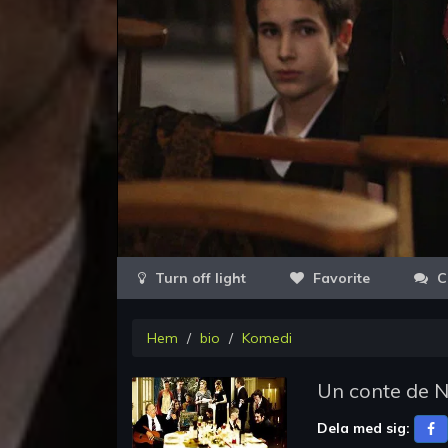
Favorite
C
Hem
bio
Komedi
Un conte de N
Dela med sig: