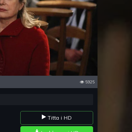
5925
Titta i HD