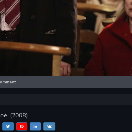
Video
omment
oël
(
2008
)