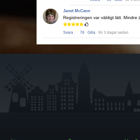
Janet McCann
Registreringen var väldigt lätt.
Mindre ä
Svara
·
78
·
Gilla
· för 3 dagar sedan