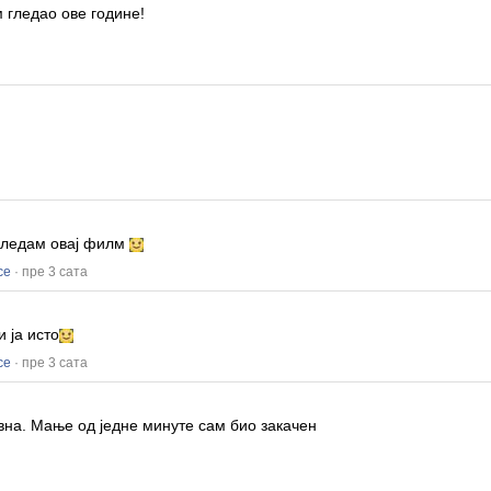
 гледао ове године!
!
 гледам овај филм
се
· пре 3 сата
и ја исто
се
· пре 3 сата
авна.
Мање од једне минуте сам био закачен