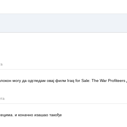
та
напокон могу да одгледам овај филм
Iraq for Sale: The War Profiteers
ута
сецима.
и коначно изашао такође