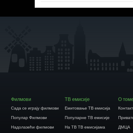
Филмови
ТВ емисије
О том
Сада се играју филмови
Емитовање ТВ емисија
Контак
Популар Филмови
Популарне ТВ емисије
Приват
Надолазећи филмови
На ТВ ТВ емисијама
ДМЦА