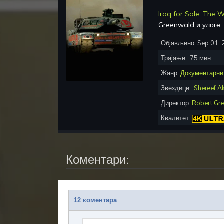
Iraq for Sale: The W
Greenwald
и улог
Објављено:
Sep 01,
Трајање:
75
мин.
Жанр:
Документарни
Звездице :
Shereef A
Директор:
Robert Gr
Квалитет:
Коментари:
12 коментара