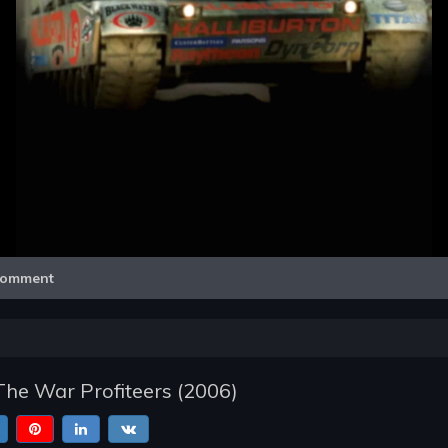
Video
omment
 The War Profiteers
(
2006
)