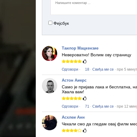
Фејсбук
Таилор Мацкензие
Невероватно!
Волим ову страницу
Одговори
·
18
·
Свиђа ми се
· пре 5 мину
Астон Аиерс
Само је пријава лака и бесплатна, 
Хвала вам!
Одговори
·
71
·
Свиђа ми се
· пре 12 мин
Асхлеи Анн
Чекали смо да гледам овај филм ме