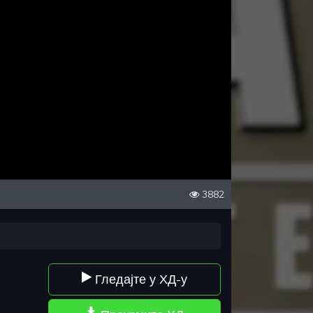
3882
Гледајте у ХД-у