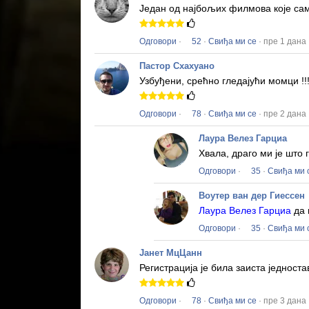
Један од најбољих филмова које сам
Одговори
·
52
·
Свиђа ми се
· пре 1 дана
Пастор Схахуано
Узбуђени, срећно гледајући момци !!
Одговори
·
78
·
Свиђа ми се
· пре 2 дана
Лаура Велез Гарциа
Хвала, драго ми је што
Одговори
·
35
·
Свиђа ми 
Воутер ван дер Гиессен
Лаура Велез Гарциа
да 
Одговори
·
35
·
Свиђа ми 
Јанет МцЦанн
Регистрација је била заиста једност
Одговори
·
78
·
Свиђа ми се
· пре 3 дана