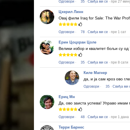
Одговори
·
35
·
Свиђа ми се
· пре 27 мин
Цхерил Линн
Овај филм
Iraq for Sale: The War Prof
Одговори
·
78
·
Свиђа ми се
· пре 1 сат
Ерин Цоцхран Цоле
Велики избор и квалитет бољи су од 
Одговори
·
35
·
Свиђа ми се
· пре 8 сати
Киле Магнер
да, и ја сам кроз ово 
Одговори
·
35
·
Свиђа ми 
Ериц Мн
Да, ово заиста успева!
Управо имам 
Одговори
·
48
·
Свиђа ми се
· пре 1 дана
Терри Барнес