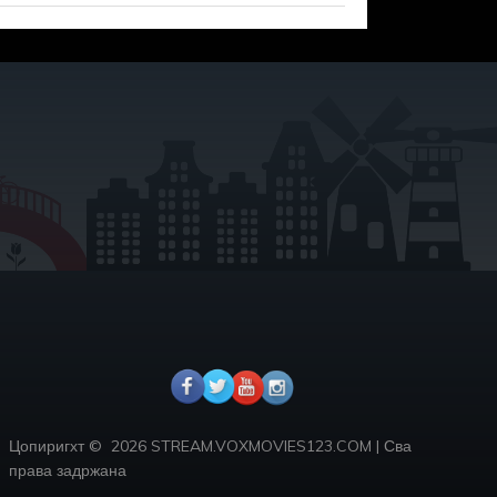
Цопиригхт ©
2026 STREAM.VOXMOVIES123.COM
|
Сва
права задржана