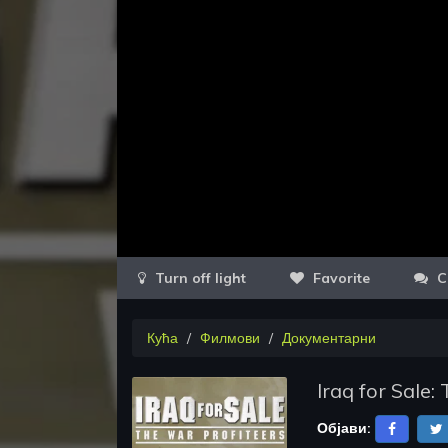
Favorite
C
Кућа
Филмови
Документарни
Iraq for Sale:
Објави: