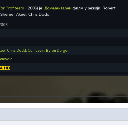
ar Profiteers
(
2006
) је
Документарни
филм у режији
Robert
е
Shereef Akeel, Chris Dodd
.
 2006
keel
,
Chris Dodd
,
Carl Levin
,
Byron Dorgan
eenwald