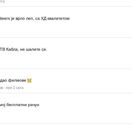
ута
iteers
је врло леп, са ХД квалитетом
ТВ Кабла, не шалите се.
гледао филмове
се
· пре 2 сата
мој бесплатни рачун