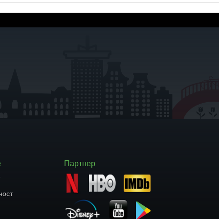
е
Партнер
т
ност