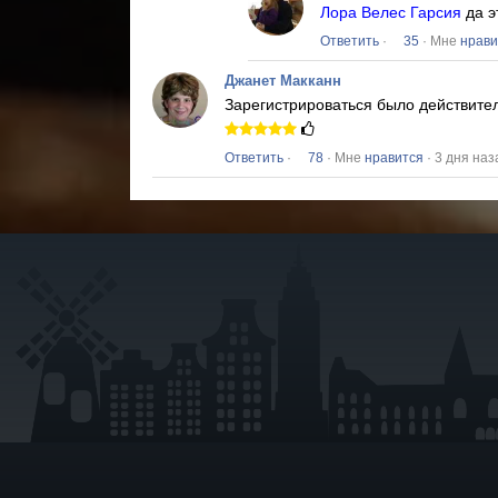
Лора Велес Гарсия
да э
Ответить
·
35
· Мне
нрави
Джанет Макканн
Зарегистрироваться было действите
Ответить
·
78
· Мне
нравится
· 3 дня наз