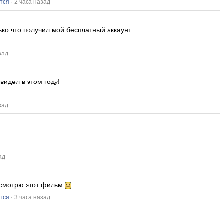
тся
· 2 часа назад
ько что получил мой бесплатный аккаунт
зад
видел в этом году!
зад
ад
о смотрю этот фильм
тся
· 3 часа назад