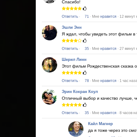
Спасибо!
Ответить
·
71
· Мне
нравится
· 12 минут
Эшли Энн
Я ждал, чтобы увидеть этот фильм в
Ответить
·
35
· Мне
нравится
· 27 минут
Шерил Линн
Этот фильм
Рождественская сказка
о
Ответить
·
78
· Мне
нравится
· 1 час наз
Эрин Кокран Коул
Отличный выбор и качество лучше, ч
Ответить
·
35
· Мне
нравится
· 8 часов н
Кайл Магнер
да я тоже через это с