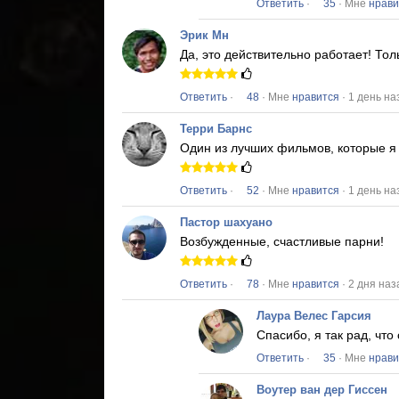
Ответить
·
35
· Мне
нрави
Эрик Мн
Да, это действительно работает!
Тол
Ответить
·
48
· Мне
нравится
· 1 день на
Терри Барнс
Один из лучших фильмов, которые я 
Ответить
·
52
· Мне
нравится
· 1 день на
Пастор шахуано
Возбужденные, счастливые парни!
Ответить
·
78
· Мне
нравится
· 2 дня наз
Лаура Велес Гарсия
Спасибо, я так рад, чт
Ответить
·
35
· Мне
нрави
Воутер ван дер Гиссен