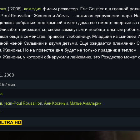
зка
(
2008
)
комедия
фильм режиссер
Éric Gautier
и в главной рол
Paul Roussillon
.
Жюнона и Абель — пожилая супружеская пара. На
должны собраться под крышей отчего дома все вместе впервые за 
 Элизабет приезжает со своим замкнутым и необщительным ребенк
вая овца в семействе, привозит любовницу. Младший из сыновей 
нной женой Сильвией и двумя детьми. Еще ожидается племянник С
 Жюноны. Но на повестке дня будет не только праздник в теплом
я Жюноны, у которой обнаружили лейкемию, это Рождество может с
1, 2008
152
мин.
ма
ёв
,
Jean-Paul Roussillon
,
Анн Косиньи
,
Матьё Амальрик
r