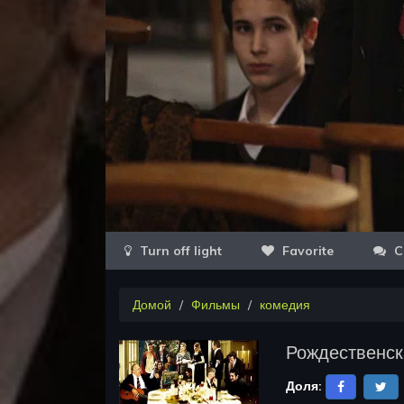
Favorite
C
Домой
Фильмы
комедия
Рождественск
Доля: