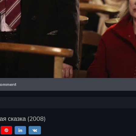
Video
omment
ая сказка
(
2008
)