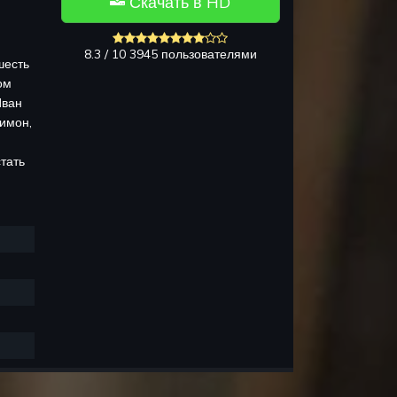
Скачать в HD
и
8.3 / 10 3945 пользователями
шесть
ом
Иван
имон,
тать