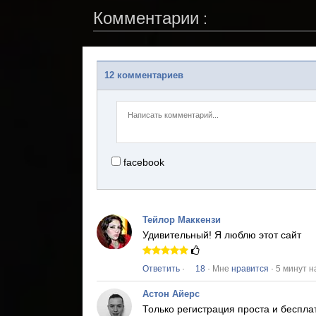
Комментарии :
12 комментариев
facebook
Тейлор Маккензи
Удивительный!
Я люблю этот сайт
Ответить
·
18
· Мне
нравится
· 5 минут н
Астон Айерс
Только регистрация проста и беспла