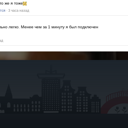
то же я тоже
тся
· 3 часа назад
льно легко.
Менее чем за 1 минуту я был подключен
ад