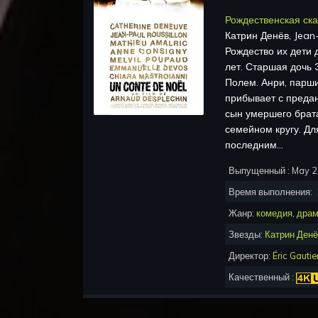
Рождественская ска
Катрин Денёв, Jean-
Рождество их дети 
лет. Старшая дочь
Полем. Анри, парши
прибывает с преда
сын умершего брата
семейном кругу. Дл
последним…
Выпущенный :
May 2
Время выполнения:
Жанр:
комедия
,
дра
Звезды:
Катрин Ден
Директор:
Éric Gautie
Качественный :