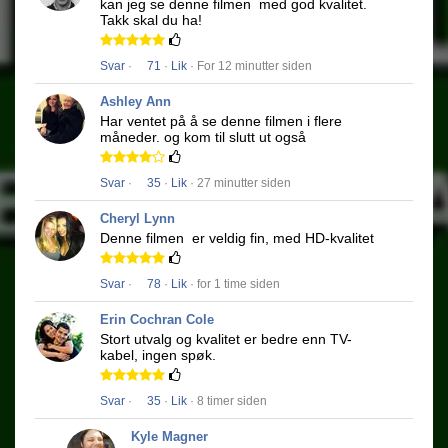
kan jeg se denne filmen
med god kvalitet.
Takk skal du ha!
Svar
·
71
·
Lik
· For 12 minutter siden
Ashley Ann
Har ventet på å se denne filmen i flere
måneder.
og kom til slutt ut også
Svar
·
35
·
Lik
· 27 minutter siden
Cheryl Lynn
Denne filmen
er veldig fin, med HD-kvalitet
Svar
·
78
·
Lik
· for 1 time siden
Erin Cochran Cole
Stort utvalg og kvalitet er bedre enn TV-
kabel, ingen spøk.
Svar
·
35
·
Lik
· 8 timer siden
Kyle Magner