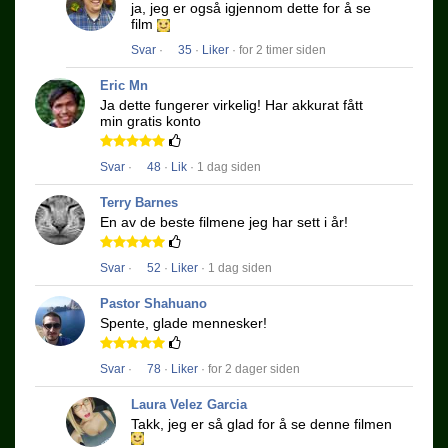
ja, jeg er også igjennom dette for å se
film
Svar
·
35
·
Liker
· for 2 timer siden
Eric Mn
Ja dette fungerer virkelig!
Har akkurat fått
min gratis konto
Svar
·
48
·
Lik
· 1 dag siden
Terry Barnes
En av de beste filmene jeg har sett i år!
Svar
·
52
·
Liker
· 1 dag siden
Pastor Shahuano
Spente, glade mennesker!
Svar
·
78
·
Liker
· for 2 dager siden
Laura Velez Garcia
Takk, jeg er så glad for å se denne filmen