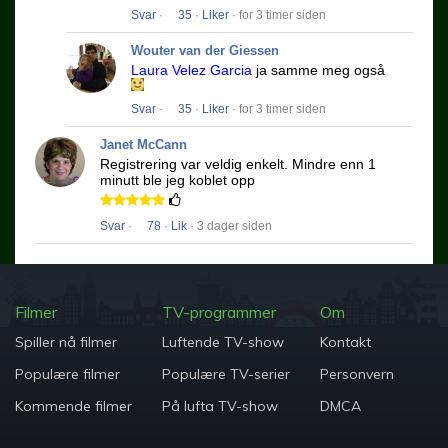
Svar
·
35
·
Liker
· for 3 timer siden
Wouter van der Giessen
Laura Velez Garcia
ja samme meg også
Svar
·
35
·
Liker
· for 3 timer siden
Janet McCann
Registrering var veldig enkelt.
Mindre enn 1
minutt ble jeg koblet opp
Svar
·
78
·
Lik
· 3 dager siden
Filmer
TV-programmer
Om
Spiller nå filmer
Luftende TV-show
Kontakt
Populære filmer
Populære TV-serier
Personvern
Kommende filmer
På lufta TV-show
DMCA