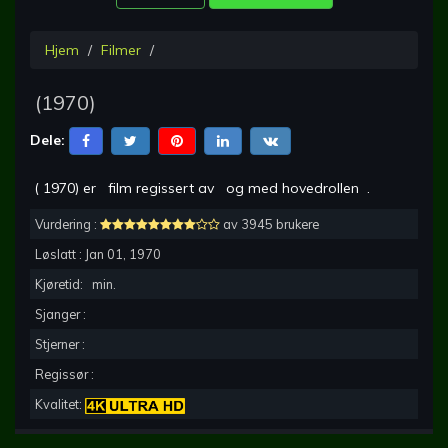
Hjem
Filmer
(
1970
)
Dele:
(
1970
) er
film regissert av
og med hovedrollen
.
Vurdering :
av 3945 brukere
Løslatt :
Jan 01, 1970
Kjøretid:
min.
Sjanger :
Stjerner :
Regissør :
Kvalitet: