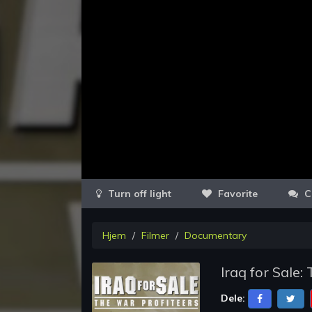
Favorite
C
Hjem
Filmer
Documentary
Iraq for Sale:
Dele: