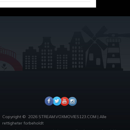
Copyright ©
2026 STREAM.VOXMOVIES123.COM
|
Alle
rettigheter forbeholdt