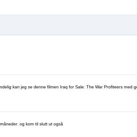
 endelig kan jeg se denne filmen
Iraq for Sale: The War Profiteers
med go
e måneder.
og kom til slutt ut også