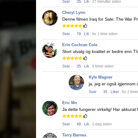
Svar
·
35
·
Lik
· 27 minutter siden
Cheryl Lynn
Denne filmen
Iraq for Sale: The War Pr
Svar
·
78
·
Lik
· for 1 time siden
Erin Cochran Cole
Stort utvalg og kvalitet er bedre enn T
Svar
·
35
·
Lik
· 8 timer siden
Kyle Magner
ja, jeg er også igjennom d
Svar
·
35
·
Liker
· for 2 time
Eric Mn
Ja dette fungerer virkelig!
Har akkurat f
Svar
·
48
·
Lik
· 1 dag siden
Terry Barnes