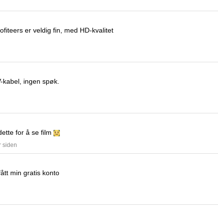
ofiteers
er veldig fin, med HD-kvalitet
V-kabel, ingen spøk.
ette for å se film
r siden
ått min gratis konto