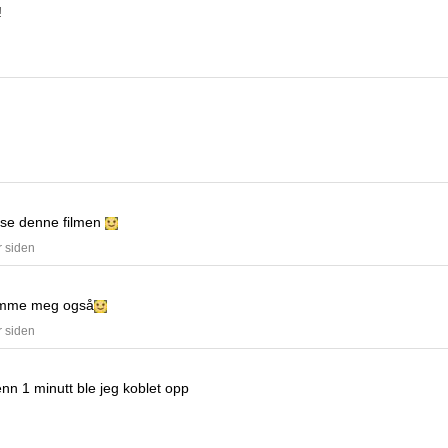
!
å se denne filmen
r siden
amme meg også
r siden
nn 1 minutt ble jeg koblet opp