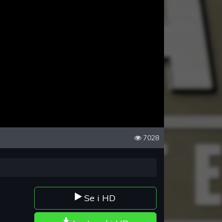
7028
Se i HD