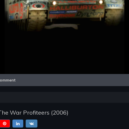
Video
omment
 The War Profiteers
(
2006
)