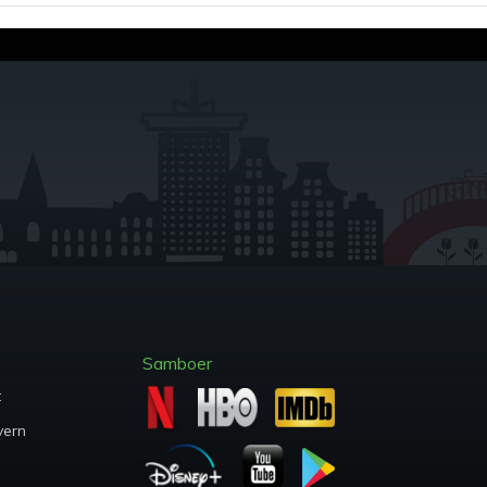
Samboer
t
vern