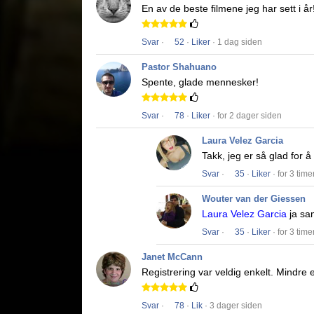
En av de beste filmene jeg har sett i år
Svar
·
52
·
Liker
· 1 dag siden
Pastor Shahuano
Spente, glade mennesker!
Svar
·
78
·
Liker
· for 2 dager siden
Laura Velez Garcia
Takk, jeg er så glad for 
Svar
·
35
·
Liker
· for 3 time
Wouter van der Giessen
Laura Velez Garcia
ja s
Svar
·
35
·
Liker
· for 3 time
Janet McCann
Registrering var veldig enkelt.
Mindre e
Svar
·
78
·
Lik
· 3 dager siden