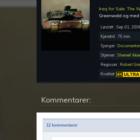
Iraq for Sale: The W
Greenwald
og med 
Løslatt :
Sep 01, 200
Kjøretid:
75
min.
Sjanger :
Documentar
Stjerner :
Shereef Akee
Regissør :
Robert Gr
Kvalitet:
Kommentarer:
12 kommentarer