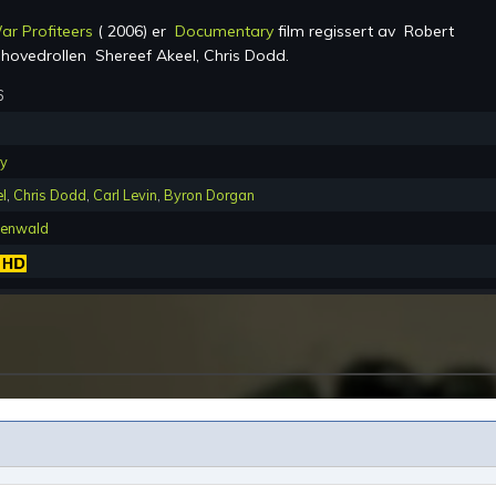
ar Profiteers
(
2006
) er
Documentary
film regissert av
Robert
hovedrollen
Shereef Akeel, Chris Dodd
.
6
y
l
,
Chris Dodd
,
Carl Levin
,
Byron Dorgan
eenwald